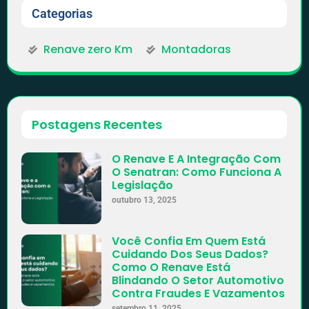
Categorias
Renave zero Km
Montadoras
Postagens Recentes
O Renave E A Integração Com
O Senatran: Como Funciona A
Legislação
outubro 13, 2025
Você Confia Em Quem Está
Cuidando Dos Seus Dados?
Como O Renave Está
Blindando O Setor Automotivo
Contra Fraudes E Vazamentos
setembro 11, 2025