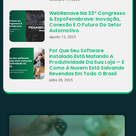
WebRenave Na 33º Congresso
& ExpoFenabrave: Inovação,
Conexão E O Futuro Do Setor
Automotivo
agosto 13, 2025
Por Que Seu Software
Instalado Está Matando A
Produtividade Da Sua Loja — E
Como A Nuvem Está Salvando
Revendas Em Todo O Brasil
julho 28, 2025