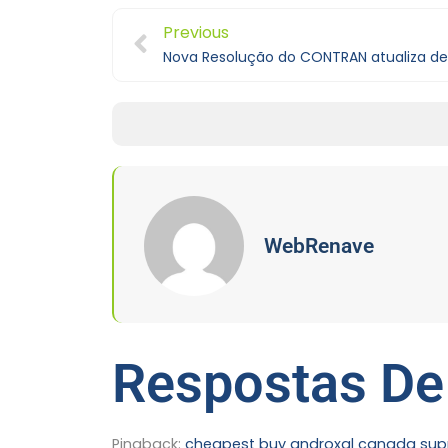
Previous
WebRenave
Respostas De
Pingback:
cheapest buy androxal canada supp