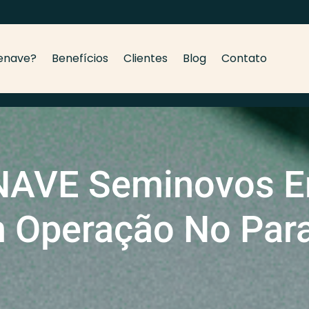
enave?
Benefícios
Clientes
Blog
Contato
AVE Seminovos E
 Operação No Par