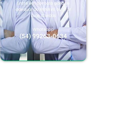
Entre em contato para se
adequar ao RENAVE ou tirar
suas dúvidas
Whatsapp
(54) 99263-0634