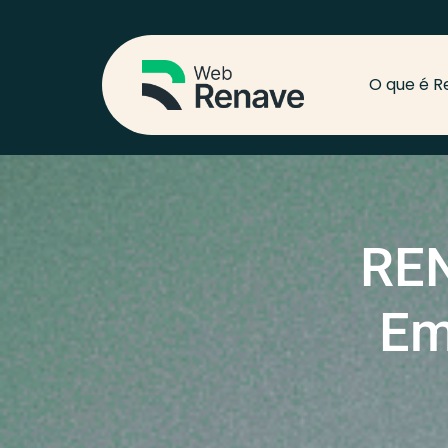
O que é R
REN
Em