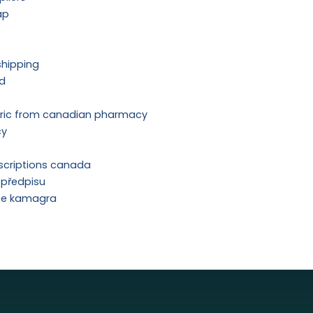
ap
shipping
rd
neric from canadian pharmacy
cy
scriptions canada
 předpisu
ce kamagra