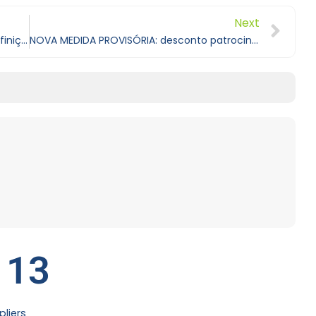
Next
Nova Resolução do CONTRAN atualiza definição de ciclomotores, bicicletas elétricas e autopropelidos
NOVA MEDIDA PROVISÓRIA: desconto patrocinado na aquisição de veículos sustentáveis
 13
liers