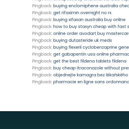
Pingback:
buying enclomiphene australia che
Pingback:
get rifaximin overnight no rx
Pingback:
buying xifaxan australia buy online
Pingback:
how to buy staxyn cheap with fast 
Pingback:
online order avodart buy masterca
Pingback:
buying dutasteride uk meds
Pingback:
buying flexeril cyclobenzaprine ge
Pingback:
get gabapentin usa online pharma
Pingback:
get the best fildena tablets fildena
Pingback:
buy cheap itraconazole without pre
Pingback:
objednejte kamagra bez lékařského
Pingback:
pharmacie en ligne sans ordonnan