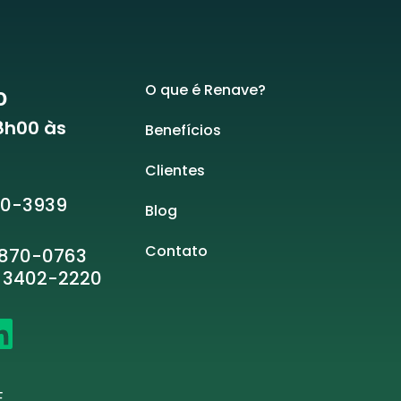
O que é Renave?
o
08h00 às
Benefícios
Clientes
010-3939
Blog
Contato
870-0763
) 3402-2220
E