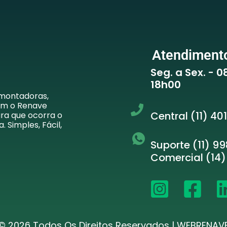
Atendiment
Seg. a Sex. - 
18h00
 montadoras,
com o Renave
Central (11) 4
ara que ocorra o
 Simples, Fácil,
Suporte (11)
99
Comercial (14
© 2026 Todos Os Direitos Reservados | WEBRENAV