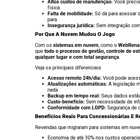
Altos custos de manutenção:
Você precisa
física.
Falta de mobilidade:
Só dá para acessar d
para.
Insegurança jurídica:
Sem integração com b
Por Que A Nuvem Mudou O Jogo
Com os
sistemas em nuvem
, como o
WebRena
que
todo o processo de gestão, controle de est
qualquer lugar e com total segurança
.
Veja os principais diferenciais:
Acesso remoto 24h/dia:
Você pode acessa
Atualizações automáticas:
A legislação 
nada.
Backup em tempo real:
Seus dados estão
Custo-benefício:
Sem necessidade de infra
Conformidade com LGPD:
Segurança de da
Benefícios Reais Para Concessionárias E 
Revendas que migraram para sistemas em nuvem 
Economia de até 30% nos custos operacio