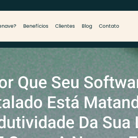
enave?
Benefícios
Clientes
Blog
Contato
or Que Seu Softwa
talado Está Matan
dutividade Da Sua 