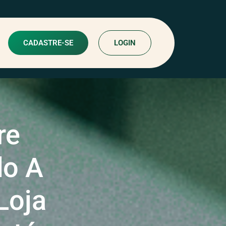
CADASTRE-SE
LOGIN
re
do A
Loja