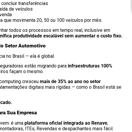
concluir transferências
aída de veículos
 venda
ja que movimenta 20, 50 ou 100 veículos por mês.
nhar todos os processos em tempo real, inclusive em
gnifica produtividade escalável sem aumentar o custo fixo.
No Setor Automotivo
a no Brasil — ela é global.
seguradoras estão migrando para
infraestruturas 100%
ceiros façam o mesmo.
d computing cresceu
mais de 35% ao ano no setor
lamentações digitais mais rígidas — como o Brasil está se
rcado.
ara Sua Empresa
uvem: é uma
plataforma oficial integrada ao Renave
,
 montadoras, ITEs, Revendas e despachantes mais fácil.