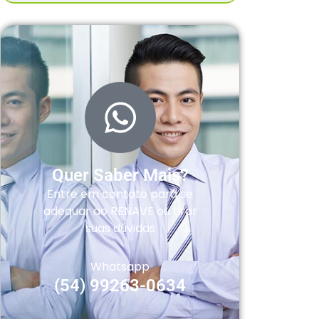
Quer Saber Mais?
Entre em contato para se
adequar ao RENAVE ou tirar
suas dúvidas
Whatsapp
(54) 99263-0634