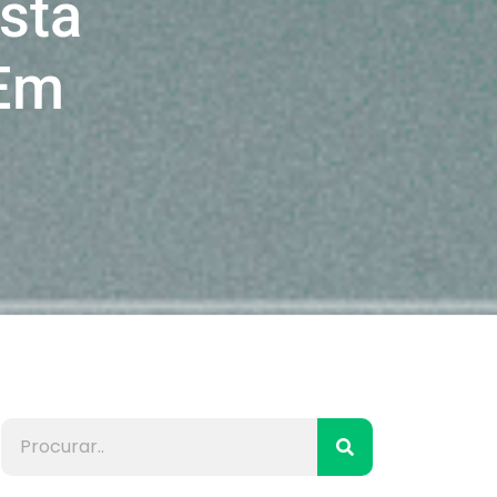
stá
 Em