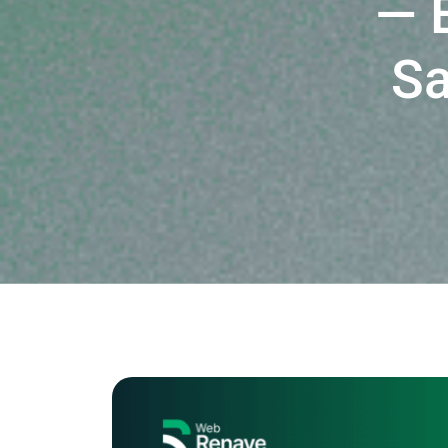
— 
Sa