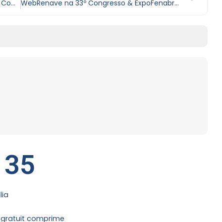
Digitalização no Mercado de Seminovos: Como o Renave está virando o jogo e fazendo lojistas lucrar mais, com menos burocracia
WebRenave na 33º Congresso & ExpoFenabrave: inovação, conexão e o futuro do setor automotivo
 35
lia
gratuit comprime