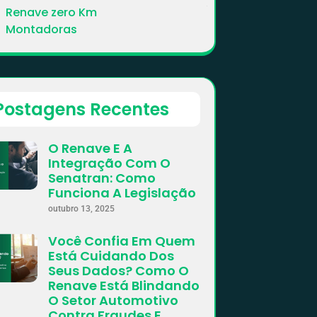
Renave zero Km
Montadoras
Postagens Recentes
O Renave E A
Integração Com O
Senatran: Como
Funciona A Legislação
outubro 13, 2025
Você Confia Em Quem
Está Cuidando Dos
Seus Dados? Como O
Renave Está Blindando
O Setor Automotivo
Contra Fraudes E