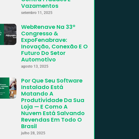
Vazamentos
setembro 11, 2025
WebRenave Na 33º
Congresso &
ExpoFenabrave:
Inovação, Conexão E O
Futuro Do Setor
Automotivo
agosto 13, 2025
Por Que Seu Software
Instalado Está
Matando A
Produtividade Da Sua
Loja — E Como A
Nuvem Está Salvando
Revendas Em Todo O
Brasil
julho 28, 2025