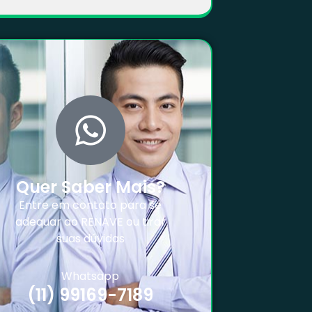
Quer Saber Mais?
Entre em contato para se
adequar ao RENAVE ou tirar
suas dúvidas
Whatsapp
(11) 99169-7189