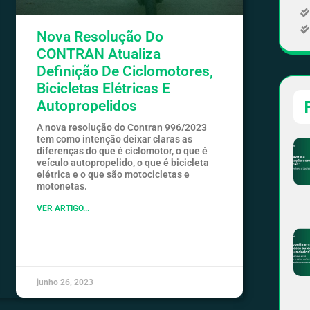
Nova Resolução Do
CONTRAN Atualiza
Definição De Ciclomotores,
Bicicletas Elétricas E
Autopropelidos
A nova resolução do Contran 996/2023
tem como intenção deixar claras as
diferenças do que é ciclomotor, o que é
veículo autopropelido, o que é bicicleta
elétrica e o que são motocicletas e
motonetas.
VER ARTIGO...
junho 26, 2023