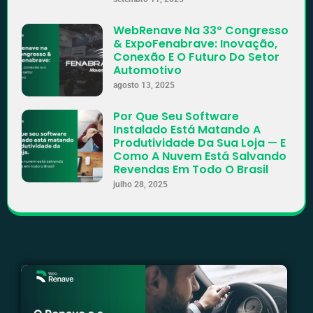
WebRenave Na 33º Congresso
& ExpoFenabrave: Inovação,
Conexão E O Futuro Do Setor
Automotivo
agosto 13, 2025
Por Que Seu Software
Instalado Está Matando A
Produtividade Da Sua Loja — E
Como A Nuvem Está Salvando
Revendas Em Todo O Brasil
julho 28, 2025