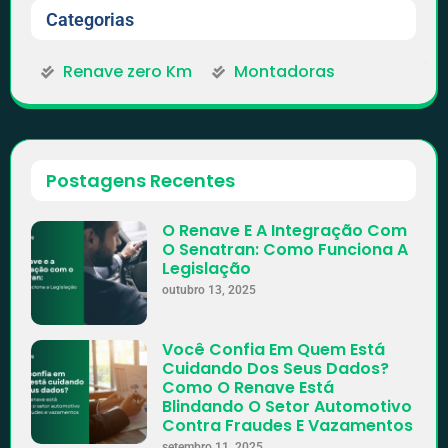
Categorias
Renave zero Km
Montadoras
Postagens Recentes
O Renave E A Integração Com
O Senatran: Como Funciona A
Legislação
outubro 13, 2025
Você Confia Em Quem Está
Cuidando Dos Seus Dados?
Como O Renave Está
Blindando O Setor Automotivo
Contra Fraudes E Vazamentos
setembro 11, 2025