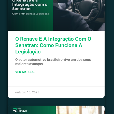
O Renave E A Integração Com O
Senatran: Como Funciona A
Legislação
O setor automotivo brasileiro vive um dos seus
maiores avanços
VER ARTIGO...
outubro 13, 2025