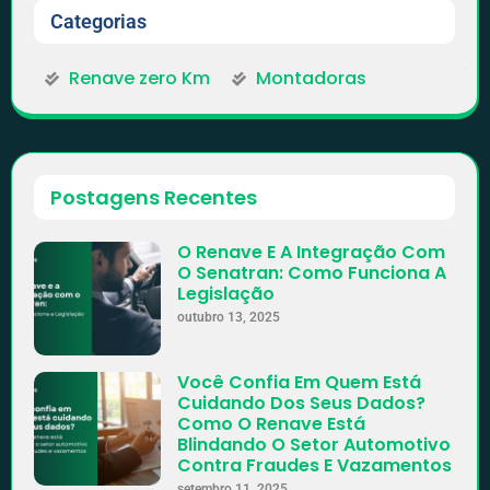
Categorias
Renave zero Km
Montadoras
Postagens Recentes
O Renave E A Integração Com
O Senatran: Como Funciona A
Legislação
outubro 13, 2025
Você Confia Em Quem Está
Cuidando Dos Seus Dados?
Como O Renave Está
Blindando O Setor Automotivo
Contra Fraudes E Vazamentos
setembro 11, 2025