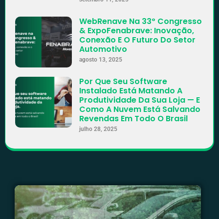
WebRenave Na 33º Congresso
& ExpoFenabrave: Inovação,
Conexão E O Futuro Do Setor
Automotivo
agosto 13, 2025
Por Que Seu Software
Instalado Está Matando A
Produtividade Da Sua Loja — E
Como A Nuvem Está Salvando
Revendas Em Todo O Brasil
julho 28, 2025