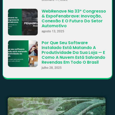
WebRenave Na 33º Congresso
& ExpoFenabrave: Inovação,
Conexão E O Futuro Do Setor
Automotivo
agosto 13, 2025
Por Que Seu Software
Instalado Está Matando A
Produtividade Da Sua Loja — E
Como A Nuvem Está Salvando
Revendas Em Todo O Brasil
julho 28, 2025