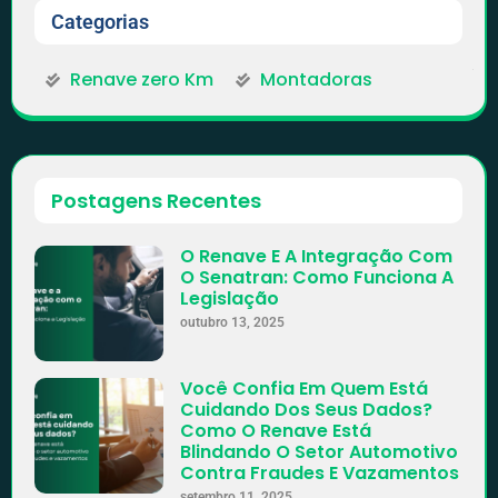
Categorias
Renave zero Km
Montadoras
Postagens Recentes
O Renave E A Integração Com
O Senatran: Como Funciona A
Legislação
outubro 13, 2025
Você Confia Em Quem Está
Cuidando Dos Seus Dados?
Como O Renave Está
Blindando O Setor Automotivo
Contra Fraudes E Vazamentos
setembro 11, 2025